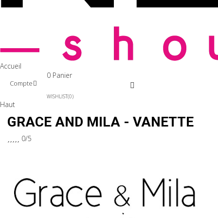
Accueil
0
Panier
Compte
WISHLIST
0
Haut
GRACE AND MILA - VANETTE





0/5