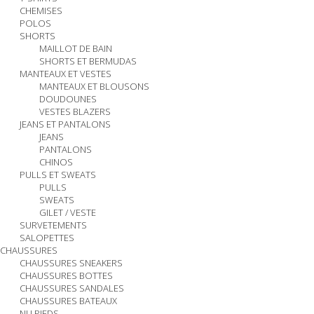
CHEMISES
POLOS
SHORTS
MAILLOT DE BAIN
SHORTS ET BERMUDAS
MANTEAUX ET VESTES
MANTEAUX ET BLOUSONS
DOUDOUNES
VESTES BLAZERS
JEANS ET PANTALONS
JEANS
PANTALONS
CHINOS
PULLS ET SWEATS
PULLS
SWEATS
GILET / VESTE
SURVETEMENTS
SALOPETTES
CHAUSSURES
CHAUSSURES SNEAKERS
CHAUSSURES BOTTES
CHAUSSURES SANDALES
CHAUSSURES BATEAUX
NU PIEDS