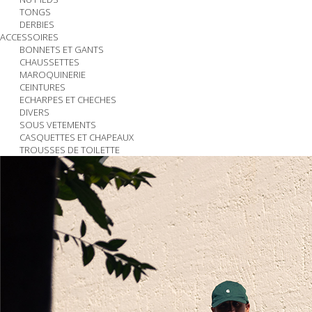
TONGS
DERBIES
ACCESSOIRES
BONNETS ET GANTS
CHAUSSETTES
MAROQUINERIE
CEINTURES
ECHARPES ET CHECHES
DIVERS
SOUS VETEMENTS
CASQUETTES ET CHAPEAUX
TROUSSES DE TOILETTE