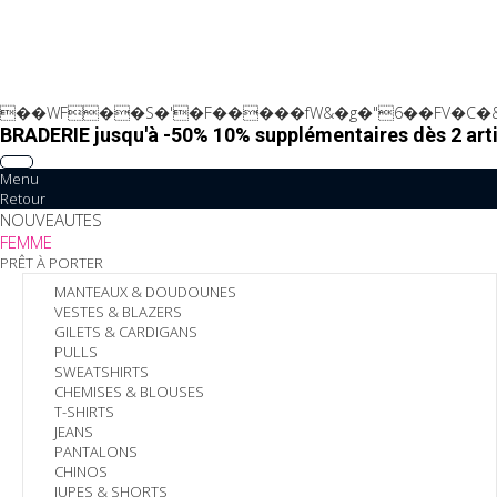
��WF��S�'�F�����fW&�g�"6��FV�C�&
BRADERIE jusqu'à -50% 10% supplémentaires dès 2 arti
Menu
Retour
NOUVEAUTES
FEMME
PRÊT À PORTER
MANTEAUX & DOUDOUNES
VESTES & BLAZERS
GILETS & CARDIGANS
PULLS
SWEATSHIRTS
CHEMISES & BLOUSES
T-SHIRTS
JEANS
PANTALONS
CHINOS
JUPES & SHORTS