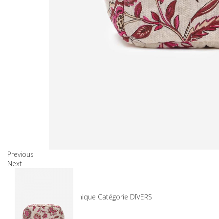
Previous
Next
Produits associés
SKU
7-35321_FLEUR_Unique
Catégorie
DIVERS
39,00 €
27,30 €
Gagnez 30%