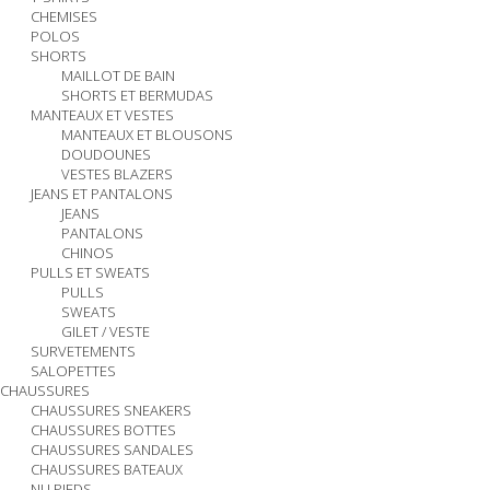
CHEMISES
POLOS
SHORTS
MAILLOT DE BAIN
SHORTS ET BERMUDAS
MANTEAUX ET VESTES
MANTEAUX ET BLOUSONS
DOUDOUNES
VESTES BLAZERS
JEANS ET PANTALONS
JEANS
PANTALONS
CHINOS
PULLS ET SWEATS
PULLS
SWEATS
GILET / VESTE
SURVETEMENTS
SALOPETTES
CHAUSSURES
CHAUSSURES SNEAKERS
CHAUSSURES BOTTES
CHAUSSURES SANDALES
CHAUSSURES BATEAUX
NU PIEDS