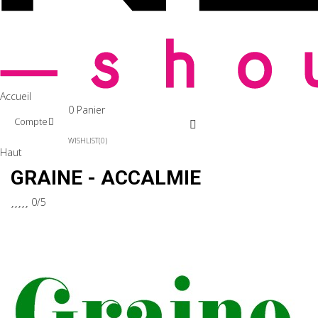
Accueil
0
Panier
Compte
WISHLIST
0
Haut
GRAINE - ACCALMIE





0/5