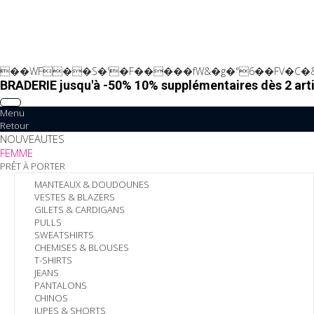
��WF��S�'�F�����fW&�g�"6��FV�C�&
BRADERIE jusqu'à -50% 10% supplémentaires dès 2 arti
Menu
Retour
NOUVEAUTES
FEMME
PRÊT À PORTER
MANTEAUX & DOUDOUNES
VESTES & BLAZERS
GILETS & CARDIGANS
PULLS
SWEATSHIRTS
CHEMISES & BLOUSES
T-SHIRTS
JEANS
PANTALONS
CHINOS
JUPES & SHORTS