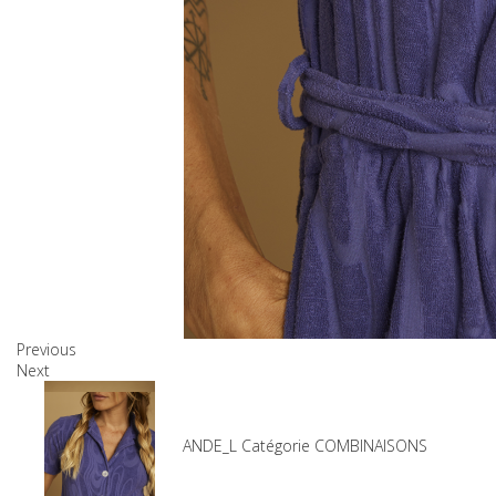
Previous
Next
Produits associés
SKU
7-35523_BLEU LAVANDE_L
Catégorie
COMBINAISONS
145,00 €
101,50 €
Gagnez 30%