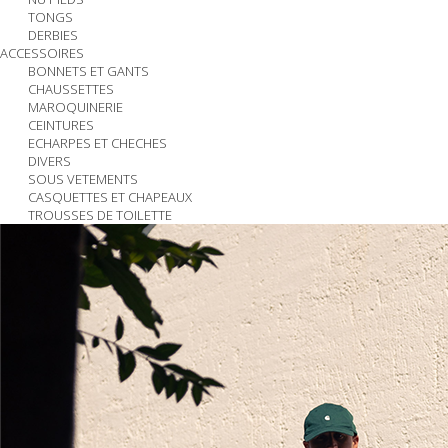
TONGS
DERBIES
ACCESSOIRES
BONNETS ET GANTS
CHAUSSETTES
MAROQUINERIE
CEINTURES
ECHARPES ET CHECHES
DIVERS
SOUS VETEMENTS
CASQUETTES ET CHAPEAUX
TROUSSES DE TOILETTE