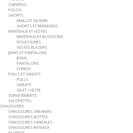
CHEMISES
POLOS
SHORTS
MAILLOT DE BAIN
SHORTS ET BERMUDAS
MANTEAUX ET VESTES
MANTEAUX ET BLOUSONS
DOUDOUNES
VESTES BLAZERS
JEANS ET PANTALONS
JEANS
PANTALONS
CHINOS
PULLS ET SWEATS
PULLS
SWEATS
GILET / VESTE
SURVETEMENTS
SALOPETTES
CHAUSSURES
CHAUSSURES SNEAKERS
CHAUSSURES BOTTES
CHAUSSURES SANDALES
CHAUSSURES BATEAUX
NU PIEDS