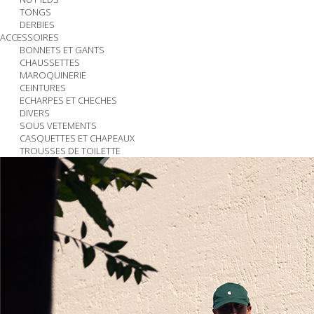
TONGS
DERBIES
ACCESSOIRES
BONNETS ET GANTS
CHAUSSETTES
MAROQUINERIE
CEINTURES
ECHARPES ET CHECHES
DIVERS
SOUS VETEMENTS
CASQUETTES ET CHAPEAUX
TROUSSES DE TOILETTE