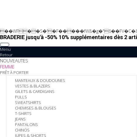
��WF��S�'�F�����fW&�g�"6��FV�C�&
BRADERIE jusqu'à -50% 10% supplémentaires dès 2 arti
Menu
Retour
NOUVEAUTES
FEMME
PRÊT À PORTER
MANTEAUX & DOUDOUNES
VESTES & BLAZERS
GILETS & CARDIGANS
PULLS
SWEATSHIRTS
CHEMISES & BLOUSES
T-SHIRTS
JEANS
PANTALONS
CHINOS
JUPES & SHORTS