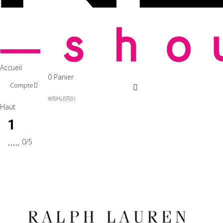
Accueil
0
Panier
Compte
WISHLIST
0
Haut
1





0/5