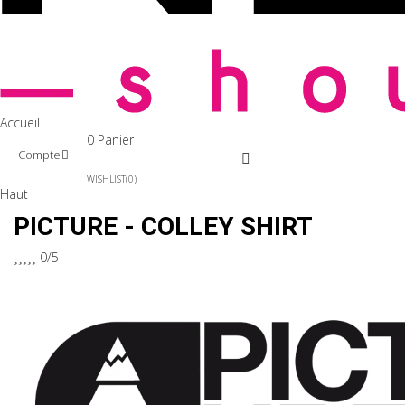
Accueil
0
Panier
Compte
WISHLIST
0
Haut
PICTURE - COLLEY SHIRT





0/5