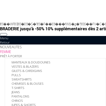
��WF��S�'�F�����fW&�g�"6��FV�C�&
BRADERIE jusqu'à -50% 10% supplémentaires dès 2 arti
Menu
Retour
NOUVEAUTES
FEMME
PRÊT À PORTER
MANTEAUX & DOUDOUNES
VESTES & BLAZERS
GILETS & CARDIGANS
PULLS
SWEATSHIRTS
CHEMISES & BLOUSES
T-SHIRTS
JEANS
PANTALONS
CHINOS
JUPES & SHORTS