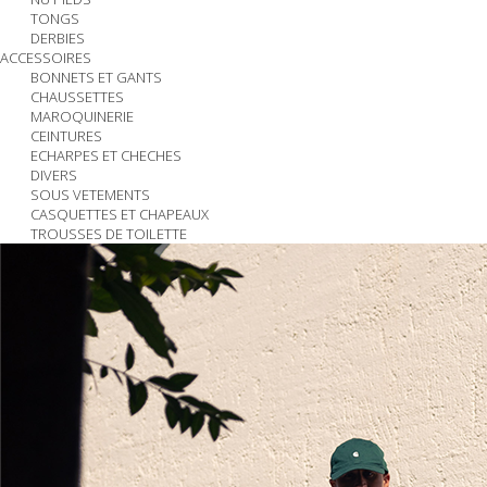
TONGS
DERBIES
ACCESSOIRES
BONNETS ET GANTS
CHAUSSETTES
MAROQUINERIE
CEINTURES
ECHARPES ET CHECHES
DIVERS
SOUS VETEMENTS
CASQUETTES ET CHAPEAUX
TROUSSES DE TOILETTE