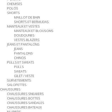
CHEMISES
POLOS
SHORTS
MAILLOT DE BAIN
SHORTS ET BERMUDAS
MANTEAUX ET VESTES
MANTEAUX ET BLOUSONS
DOUDOUNES
VESTES BLAZERS
JEANS ET PANTALONS
JEANS
PANTALONS
CHINOS
PULLS ET SWEATS
PULLS
SWEATS
GILET / VESTE
SURVETEMENTS
SALOPETTES
CHAUSSURES
CHAUSSURES SNEAKERS
CHAUSSURES BOTTES
CHAUSSURES SANDALES
CHAUSSURES BATEAUX
NU PIEDS