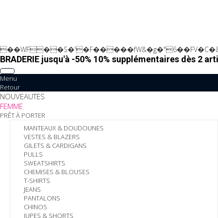
��WF��S�'�F�����fW&�g�"6��FV�C�&
BRADERIE jusqu'à -50% 10% supplémentaires dès 2 arti
Menu
Retour
NOUVEAUTES
FEMME
PRÊT À PORTER
MANTEAUX & DOUDOUNES
VESTES & BLAZERS
GILETS & CARDIGANS
PULLS
SWEATSHIRTS
CHEMISES & BLOUSES
T-SHIRTS
JEANS
PANTALONS
CHINOS
JUPES & SHORTS