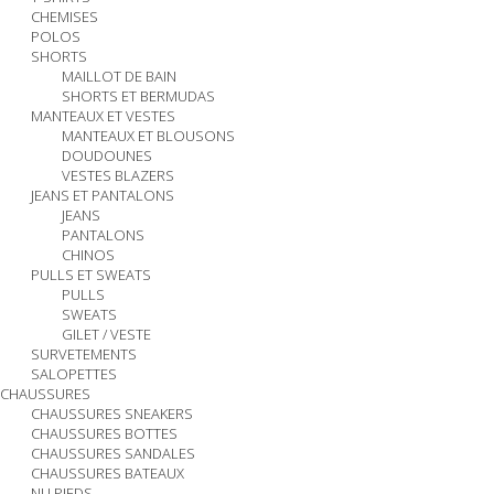
CHEMISES
POLOS
SHORTS
MAILLOT DE BAIN
SHORTS ET BERMUDAS
MANTEAUX ET VESTES
MANTEAUX ET BLOUSONS
DOUDOUNES
VESTES BLAZERS
JEANS ET PANTALONS
JEANS
PANTALONS
CHINOS
PULLS ET SWEATS
PULLS
SWEATS
GILET / VESTE
SURVETEMENTS
SALOPETTES
CHAUSSURES
CHAUSSURES SNEAKERS
CHAUSSURES BOTTES
CHAUSSURES SANDALES
CHAUSSURES BATEAUX
NU PIEDS