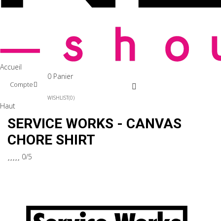
Accueil
0
Panier
Compte
WISHLIST
0
Haut
SERVICE WORKS - CANVAS
CHORE SHIRT





0/5