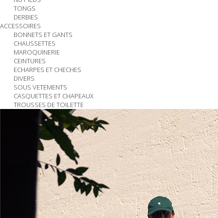
TONGS
DERBIES
ACCESSOIRES
BONNETS ET GANTS
CHAUSSETTES
MAROQUINERIE
CEINTURES
ECHARPES ET CHECHES
DIVERS
SOUS VETEMENTS
CASQUETTES ET CHAPEAUX
TROUSSES DE TOILETTE