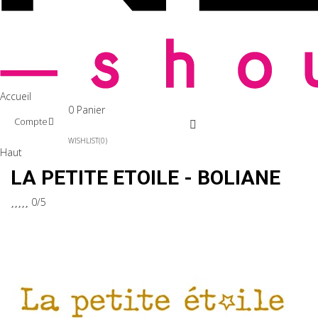
Accueil
0
Panier
Compte
WISHLIST
0
Haut
LA PETITE ETOILE - BOLIANE





0/5