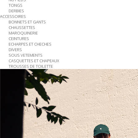
TONGS
DERBIES
ACCESSOIRES
BONNETS ET GANTS
CHAUSSETTES
MAROQUINERIE
CEINTURES
ECHARPES ET CHECHES
DIVERS
SOUS VETEMENTS
CASQUETTES ET CHAPEAUX
TROUSSES DE TOILETTE