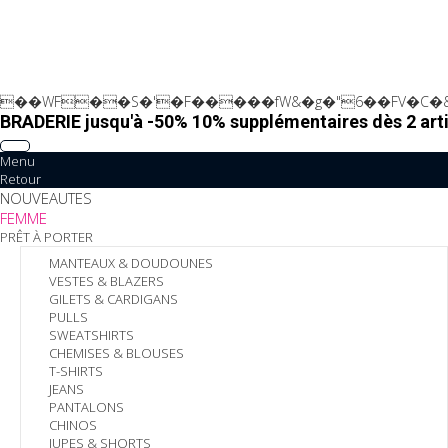
��WF��S�'�F�����fW&�g�"6��FV�C�&
BRADERIE jusqu'à -50% 10% supplémentaires dès 2 arti
Menu
Retour
NOUVEAUTES
FEMME
PRÊT À PORTER
MANTEAUX & DOUDOUNES
VESTES & BLAZERS
GILETS & CARDIGANS
PULLS
SWEATSHIRTS
CHEMISES & BLOUSES
T-SHIRTS
JEANS
PANTALONS
CHINOS
JUPES & SHORTS