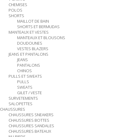
CHEMISES
POLOS
SHORTS
MAILLOT DE BAIN
SHORTS ET BERMUDAS
MANTEAUX ET VESTES
MANTEAUX ET BLOUSONS
DOUDOUNES
VESTES BLAZERS
JEANS ET PANTALONS
JEANS
PANTALONS
CHINOS
PULLS ET SWEATS
PULLS
SWEATS
GILET / VESTE
SURVETEMENTS
SALOPETTES
CHAUSSURES
CHAUSSURES SNEAKERS
CHAUSSURES BOTTES
CHAUSSURES SANDALES
CHAUSSURES BATEAUX
NU PIEDS