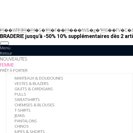
��WF��S�'�F�����fW&�g�"6��FV�C�&
BRADERIE jusqu'à -50% 10% supplémentaires dès 2 arti
Menu
Retour
NOUVEAUTES
FEMME
PRÊT À PORTER
MANTEAUX & DOUDOUNES
VESTES & BLAZERS
GILETS & CARDIGANS
PULLS
SWEATSHIRTS
CHEMISES & BLOUSES
T-SHIRTS
JEANS
PANTALONS
CHINOS
JUPES & SHORTS