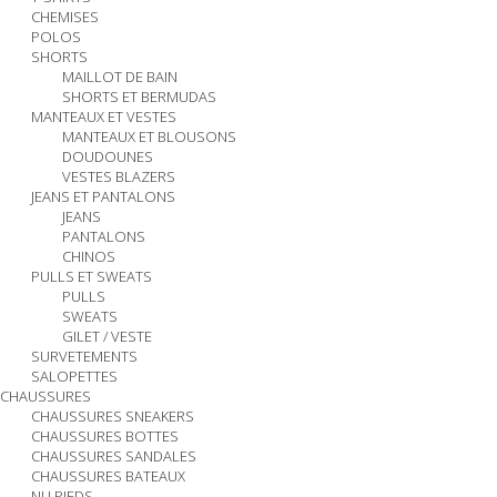
CHEMISES
POLOS
SHORTS
MAILLOT DE BAIN
SHORTS ET BERMUDAS
MANTEAUX ET VESTES
MANTEAUX ET BLOUSONS
DOUDOUNES
VESTES BLAZERS
JEANS ET PANTALONS
JEANS
PANTALONS
CHINOS
PULLS ET SWEATS
PULLS
SWEATS
GILET / VESTE
SURVETEMENTS
SALOPETTES
CHAUSSURES
CHAUSSURES SNEAKERS
CHAUSSURES BOTTES
CHAUSSURES SANDALES
CHAUSSURES BATEAUX
NU PIEDS