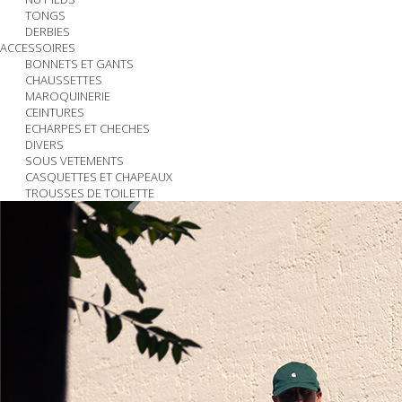
TONGS
DERBIES
ACCESSOIRES
BONNETS ET GANTS
CHAUSSETTES
MAROQUINERIE
CEINTURES
ECHARPES ET CHECHES
DIVERS
SOUS VETEMENTS
CASQUETTES ET CHAPEAUX
TROUSSES DE TOILETTE