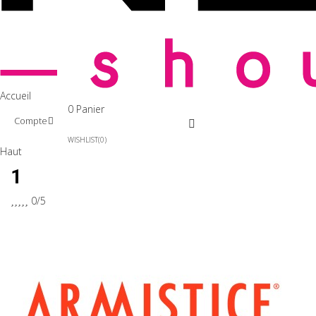
Accueil
0
Panier
Compte
WISHLIST
0
Haut
1





0/5