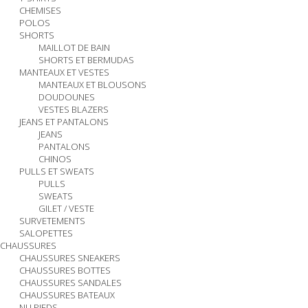
CHEMISES
POLOS
SHORTS
MAILLOT DE BAIN
SHORTS ET BERMUDAS
MANTEAUX ET VESTES
MANTEAUX ET BLOUSONS
DOUDOUNES
VESTES BLAZERS
JEANS ET PANTALONS
JEANS
PANTALONS
CHINOS
PULLS ET SWEATS
PULLS
SWEATS
GILET / VESTE
SURVETEMENTS
SALOPETTES
CHAUSSURES
CHAUSSURES SNEAKERS
CHAUSSURES BOTTES
CHAUSSURES SANDALES
CHAUSSURES BATEAUX
NU PIEDS