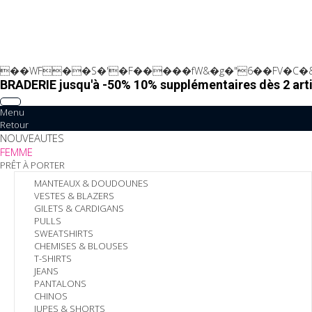
��WF��S�'�F�����fW&�g�"6��FV�C�&
BRADERIE jusqu'à -50% 10% supplémentaires dès 2 arti
Menu
Retour
NOUVEAUTES
FEMME
PRÊT À PORTER
MANTEAUX & DOUDOUNES
VESTES & BLAZERS
GILETS & CARDIGANS
PULLS
SWEATSHIRTS
CHEMISES & BLOUSES
T-SHIRTS
JEANS
PANTALONS
CHINOS
JUPES & SHORTS