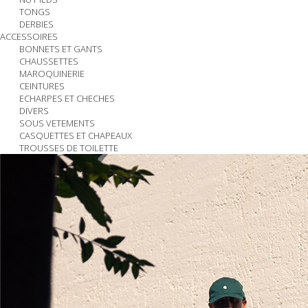
TONGS
DERBIES
ACCESSOIRES
BONNETS ET GANTS
CHAUSSETTES
MAROQUINERIE
CEINTURES
ECHARPES ET CHECHES
DIVERS
SOUS VETEMENTS
CASQUETTES ET CHAPEAUX
TROUSSES DE TOILETTE