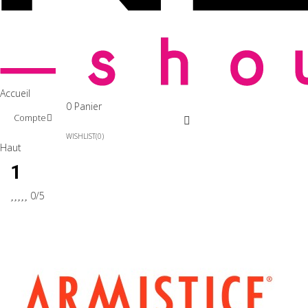
Accueil
0
Panier
Compte
WISHLIST
0
Haut
1





0/5