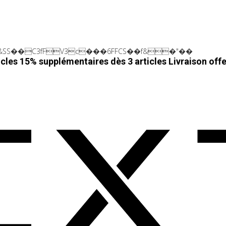
SS��C3fFV3c���6FFCS��f&�"��
cles 15% supplémentaires dès 3 articles
Livraison off