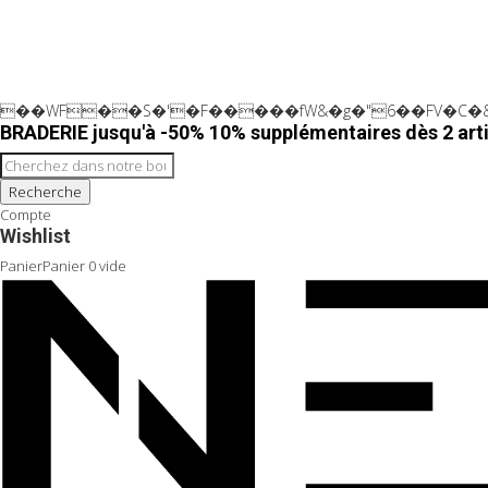
��WF��S�'�F�����fW&�g�"6��FV�C�&
BRADERIE jusqu'à -50% 10% supplémentaires dès 2 arti
Recherche
Compte
Wishlist
Panier
Panier
0
vide