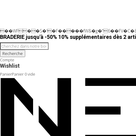
��WF��S�'�F�����fW&�g�"6��FV�C�&
BRADERIE jusqu'à -50% 10% supplémentaires dès 2 arti
Recherche
Compte
Wishlist
Panier
Panier
0
vide