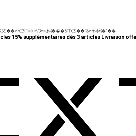
SS��C3fFV3c���6FFCS��f&�"��
cles 15% supplémentaires dès 3 articles
Livraison off