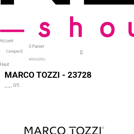
Accueil
0
Panier
Compte
WISHLIST
0
Haut
MARCO TOZZI - 23728





0/5