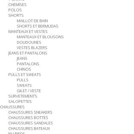
CHEMISES
POLOS
SHORTS
MAILLOT DE BAIN
SHORTS ET BERMUDAS
MANTEAUX ET VESTES
MANTEAUX ET BLOUSONS
DOUDOUNES
VESTES BLAZERS
JEANS ET PANTALONS
JEANS
PANTALONS
CHINOS
PULLS ET SWEATS
PULLS
SWEATS
GILET / VESTE
SURVETEMENTS
SALOPETTES
CHAUSSURES
CHAUSSURES SNEAKERS
CHAUSSURES BOTTES
CHAUSSURES SANDALES
CHAUSSURES BATEAUX
NU PIEDS