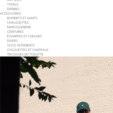
TONGS
DERBIES
ACCESSOIRES
BONNETS ET GANTS
CHAUSSETTES
MAROQUINERIE
CEINTURES
ECHARPES ET CHECHES
DIVERS
SOUS VETEMENTS
CASQUETTES ET CHAPEAUX
TROUSSES DE TOILETTE