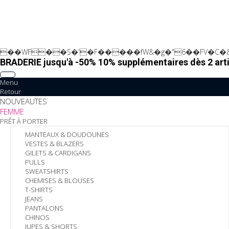
��WF��S�'�F�����fW&�g�"6��FV�C�&
BRADERIE jusqu'à -50% 10% supplémentaires dès 2 arti
Menu
Retour
NOUVEAUTES
FEMME
PRÊT À PORTER
MANTEAUX & DOUDOUNES
VESTES & BLAZERS
GILETS & CARDIGANS
PULLS
SWEATSHIRTS
CHEMISES & BLOUSES
T-SHIRTS
JEANS
PANTALONS
CHINOS
JUPES & SHORTS