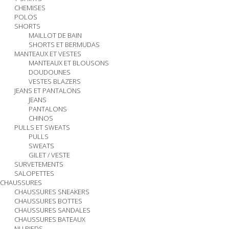
CHEMISES
POLOS
SHORTS
MAILLOT DE BAIN
SHORTS ET BERMUDAS
MANTEAUX ET VESTES
MANTEAUX ET BLOUSONS
DOUDOUNES
VESTES BLAZERS
JEANS ET PANTALONS
JEANS
PANTALONS
CHINOS
PULLS ET SWEATS
PULLS
SWEATS
GILET / VESTE
SURVETEMENTS
SALOPETTES
CHAUSSURES
CHAUSSURES SNEAKERS
CHAUSSURES BOTTES
CHAUSSURES SANDALES
CHAUSSURES BATEAUX
NU PIEDS