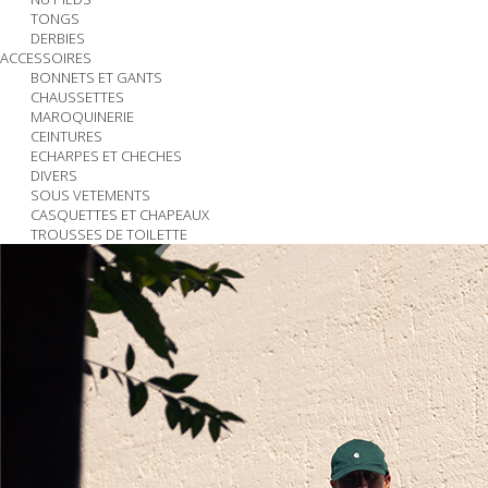
TONGS
DERBIES
ACCESSOIRES
BONNETS ET GANTS
CHAUSSETTES
MAROQUINERIE
CEINTURES
ECHARPES ET CHECHES
DIVERS
SOUS VETEMENTS
CASQUETTES ET CHAPEAUX
TROUSSES DE TOILETTE