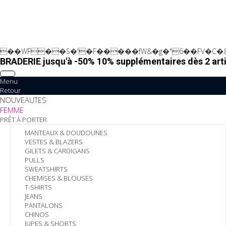
��WF��S�'�F�����fW&�g�"6��FV�C�&
BRADERIE jusqu'à -50% 10% supplémentaires dès 2 arti
Menu
Retour
NOUVEAUTES
FEMME
PRÊT À PORTER
MANTEAUX & DOUDOUNES
VESTES & BLAZERS
GILETS & CARDIGANS
PULLS
SWEATSHIRTS
CHEMISES & BLOUSES
T-SHIRTS
JEANS
PANTALONS
CHINOS
JUPES & SHORTS