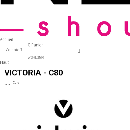
Accueil
0
Panier
Compte
WISHLIST
0
Haut
VICTORIA - C80





0/5