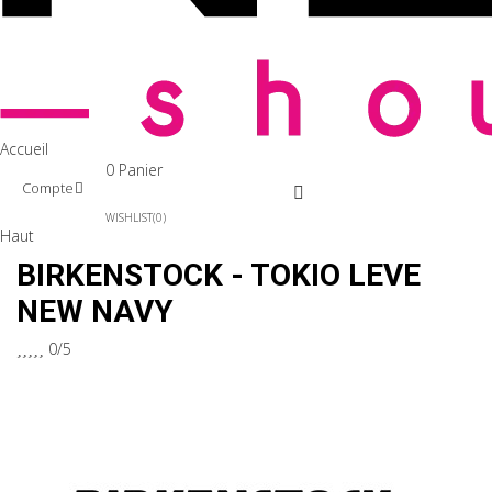
Accueil
0
Panier
Compte
WISHLIST
0
Haut
BIRKENSTOCK - TOKIO LEVE
NEW NAVY





0/5