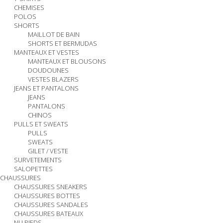
CHEMISES
POLOS
SHORTS
MAILLOT DE BAIN
SHORTS ET BERMUDAS
MANTEAUX ET VESTES
MANTEAUX ET BLOUSONS
DOUDOUNES
VESTES BLAZERS
JEANS ET PANTALONS
JEANS
PANTALONS
CHINOS
PULLS ET SWEATS
PULLS
SWEATS
GILET / VESTE
SURVETEMENTS
SALOPETTES
CHAUSSURES
CHAUSSURES SNEAKERS
CHAUSSURES BOTTES
CHAUSSURES SANDALES
CHAUSSURES BATEAUX
NU PIEDS