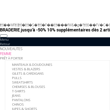
��WF��S�'�F�����fW&�g�"6��FV�C�&
BRADERIE jusqu'à -50% 10% supplémentaires dès 2 arti
Menu
Retour
NOUVEAUTES
FEMME
PRÊT À PORTER
MANTEAUX & DOUDOUNES
VESTES & BLAZERS
GILETS & CARDIGANS
PULLS
SWEATSHIRTS
CHEMISES & BLOUSES
T-SHIRTS
JEANS
PANTALONS
CHINOS
JUPES & SHORTS