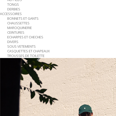
TONGS
DERBIES
ACCESSOIRES
BONNETS ET GANTS
CHAUSSETTES
MAROQUINERIE
CEINTURES
ECHARPES ET CHECHES
DIVERS
SOUS VETEMENTS
CASQUETTES ET CHAPEAUX
TROUSSES DE TOILETTE