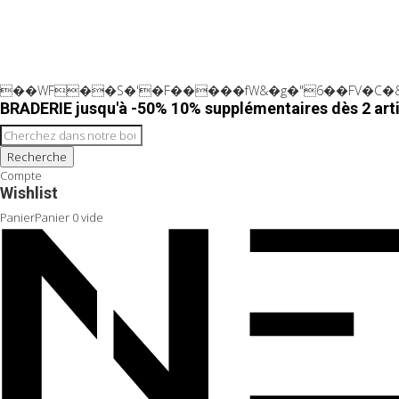
��WF��S�'�F�����fW&�g�"6��FV�C�&
BRADERIE jusqu'à -50% 10% supplémentaires dès 2 arti
Recherche
Compte
Wishlist
Panier
Panier
0
vide