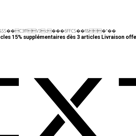
SS��C3fFV3c���6FFCS��f&�"��
cles 15% supplémentaires dès 3 articles
Livraison off