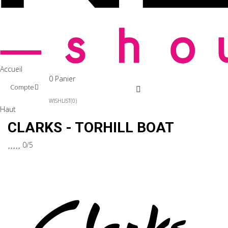
Accueil
0
Panier
Compte
WISHLIST
0
Haut
CLARKS - TORHILL BOAT





0/5