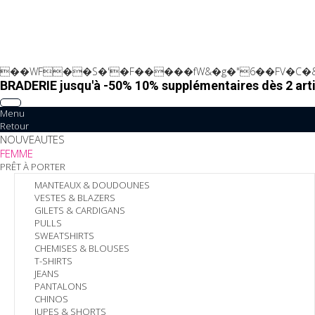
��WF��S�'�F�����fW&�g�"6��FV�C�&
BRADERIE jusqu'à -50% 10% supplémentaires dès 2 arti
Menu
Retour
NOUVEAUTES
FEMME
PRÊT À PORTER
MANTEAUX & DOUDOUNES
VESTES & BLAZERS
GILETS & CARDIGANS
PULLS
SWEATSHIRTS
CHEMISES & BLOUSES
T-SHIRTS
JEANS
PANTALONS
CHINOS
JUPES & SHORTS