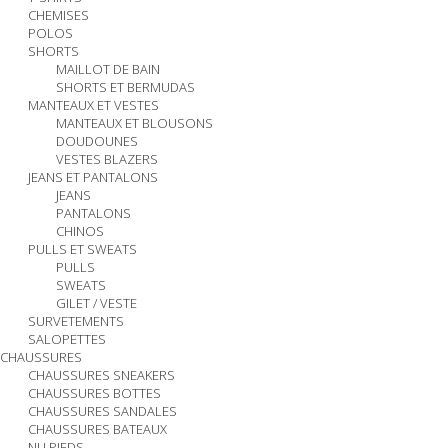
CHEMISES
POLOS
SHORTS
MAILLOT DE BAIN
SHORTS ET BERMUDAS
MANTEAUX ET VESTES
MANTEAUX ET BLOUSONS
DOUDOUNES
VESTES BLAZERS
JEANS ET PANTALONS
JEANS
PANTALONS
CHINOS
PULLS ET SWEATS
PULLS
SWEATS
GILET / VESTE
SURVETEMENTS
SALOPETTES
CHAUSSURES
CHAUSSURES SNEAKERS
CHAUSSURES BOTTES
CHAUSSURES SANDALES
CHAUSSURES BATEAUX
NU PIEDS