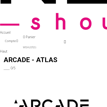
Accueil
0
Panier
Compte
WISHLIST
0
Haut
ARCADE - ATLAS





0/5