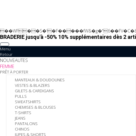
��WF��S�'�F�����fW&�g�"6��FV�C�&
BRADERIE jusqu'à -50% 10% supplémentaires dès 2 arti
Menu
Retour
NOUVEAUTES
FEMME
PRÊT À PORTER
MANTEAUX & DOUDOUNES
VESTES & BLAZERS
GILETS & CARDIGANS
PULLS
SWEATSHIRTS
CHEMISES & BLOUSES
T-SHIRTS
JEANS
PANTALONS
CHINOS
JUPES & SHORTS