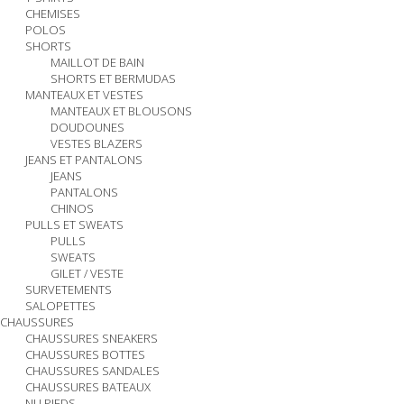
CHEMISES
POLOS
SHORTS
MAILLOT DE BAIN
SHORTS ET BERMUDAS
MANTEAUX ET VESTES
MANTEAUX ET BLOUSONS
DOUDOUNES
VESTES BLAZERS
JEANS ET PANTALONS
JEANS
PANTALONS
CHINOS
PULLS ET SWEATS
PULLS
SWEATS
GILET / VESTE
SURVETEMENTS
SALOPETTES
CHAUSSURES
CHAUSSURES SNEAKERS
CHAUSSURES BOTTES
CHAUSSURES SANDALES
CHAUSSURES BATEAUX
NU PIEDS