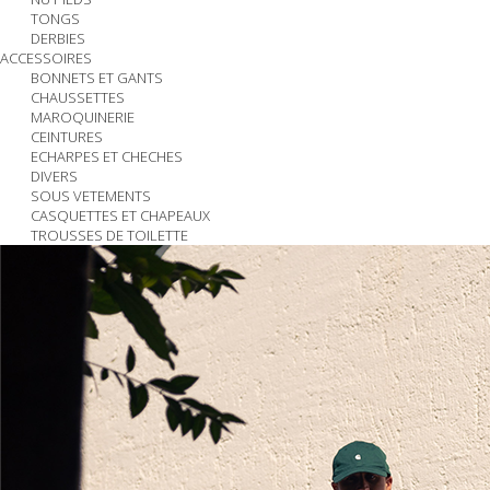
TONGS
DERBIES
ACCESSOIRES
BONNETS ET GANTS
CHAUSSETTES
MAROQUINERIE
CEINTURES
ECHARPES ET CHECHES
DIVERS
SOUS VETEMENTS
CASQUETTES ET CHAPEAUX
TROUSSES DE TOILETTE