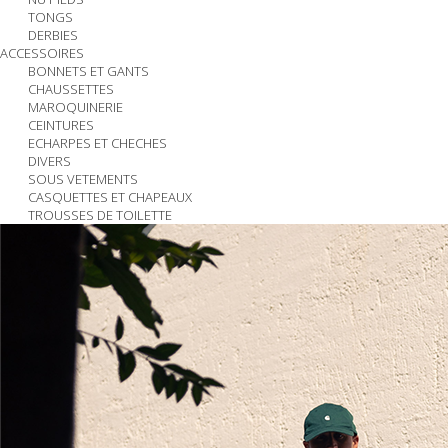
TONGS
DERBIES
ACCESSOIRES
BONNETS ET GANTS
CHAUSSETTES
MAROQUINERIE
CEINTURES
ECHARPES ET CHECHES
DIVERS
SOUS VETEMENTS
CASQUETTES ET CHAPEAUX
TROUSSES DE TOILETTE