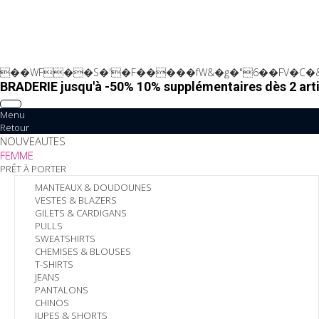
��WF��S�'�F�����fW&�g�"6��FV�C�&
BRADERIE jusqu'à -50% 10% supplémentaires dès 2 arti
Menu
Retour
NOUVEAUTES
FEMME
PRÊT À PORTER
MANTEAUX & DOUDOUNES
VESTES & BLAZERS
GILETS & CARDIGANS
PULLS
SWEATSHIRTS
CHEMISES & BLOUSES
T-SHIRTS
JEANS
PANTALONS
CHINOS
JUPES & SHORTS