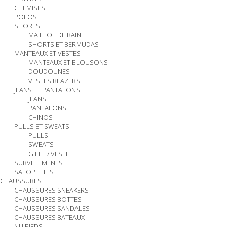
CHEMISES
POLOS
SHORTS
MAILLOT DE BAIN
SHORTS ET BERMUDAS
MANTEAUX ET VESTES
MANTEAUX ET BLOUSONS
DOUDOUNES
VESTES BLAZERS
JEANS ET PANTALONS
JEANS
PANTALONS
CHINOS
PULLS ET SWEATS
PULLS
SWEATS
GILET / VESTE
SURVETEMENTS
SALOPETTES
CHAUSSURES
CHAUSSURES SNEAKERS
CHAUSSURES BOTTES
CHAUSSURES SANDALES
CHAUSSURES BATEAUX
NU PIEDS