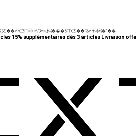
SS��C3fFV3c���6FFCS��f&�"��
cles 15% supplémentaires dès 3 articles
Livraison off