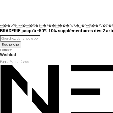
��WF��S�'�F�����fW&�g�"6��FV�C�&
BRADERIE jusqu'à -50% 10% supplémentaires dès 2 arti
Recherche
Compte
Wishlist
Panier
Panier
0
vide