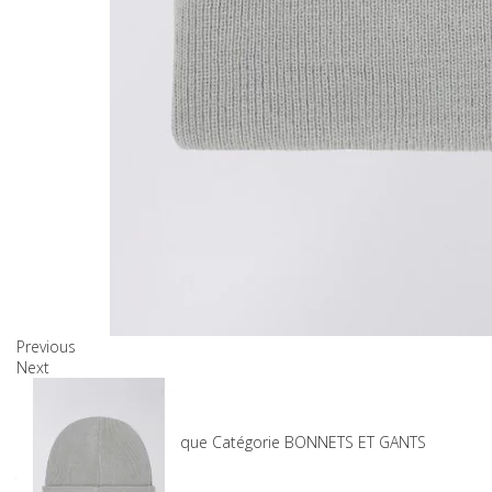
Previous
Next
Produits associés
SKU
7-26261_GREY_Unique
Catégorie
BONNETS ET GANTS
30,00 €
TTC