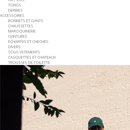
TONGS
DERBIES
ACCESSOIRES
BONNETS ET GANTS
CHAUSSETTES
MAROQUINERIE
CEINTURES
ECHARPES ET CHECHES
DIVERS
SOUS VETEMENTS
CASQUETTES ET CHAPEAUX
TROUSSES DE TOILETTE