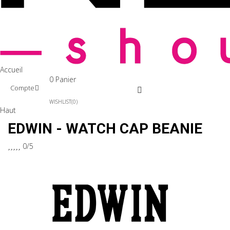
Accueil
0
Panier
Compte
WISHLIST
0
Haut
EDWIN - WATCH CAP BEANIE





0/5