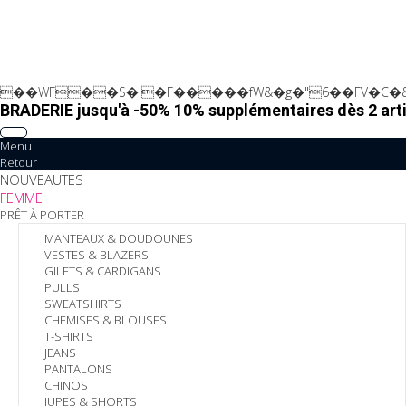
��WF��S�'�F�����fW&�g�"6��FV�C�&
BRADERIE jusqu'à -50% 10% supplémentaires dès 2 arti
Menu
Retour
NOUVEAUTES
FEMME
PRÊT À PORTER
MANTEAUX & DOUDOUNES
VESTES & BLAZERS
GILETS & CARDIGANS
PULLS
SWEATSHIRTS
CHEMISES & BLOUSES
T-SHIRTS
JEANS
PANTALONS
CHINOS
JUPES & SHORTS