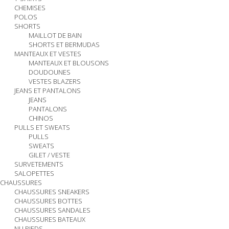
CHEMISES
POLOS
SHORTS
MAILLOT DE BAIN
SHORTS ET BERMUDAS
MANTEAUX ET VESTES
MANTEAUX ET BLOUSONS
DOUDOUNES
VESTES BLAZERS
JEANS ET PANTALONS
JEANS
PANTALONS
CHINOS
PULLS ET SWEATS
PULLS
SWEATS
GILET / VESTE
SURVETEMENTS
SALOPETTES
CHAUSSURES
CHAUSSURES SNEAKERS
CHAUSSURES BOTTES
CHAUSSURES SANDALES
CHAUSSURES BATEAUX
NU PIEDS