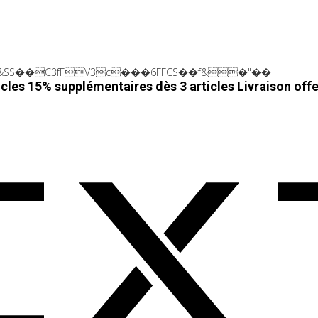
SS��C3fFV3c���6FFCS��f&�"��
cles 15% supplémentaires dès 3 articles
Livraison off