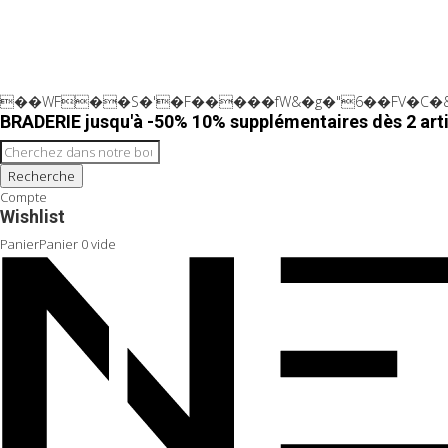
��WF��S�'�F�����fW&�g�"6��FV�C�&
BRADERIE jusqu'à -50% 10% supplémentaires dès 2 arti
Recherche
Compte
Wishlist
Panier
Panier
0
vide