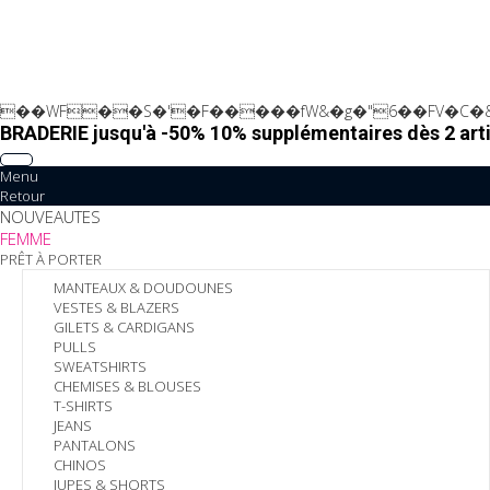
��WF��S�'�F�����fW&�g�"6��FV�C�&
BRADERIE jusqu'à -50% 10% supplémentaires dès 2 arti
Menu
Retour
NOUVEAUTES
FEMME
PRÊT À PORTER
MANTEAUX & DOUDOUNES
VESTES & BLAZERS
GILETS & CARDIGANS
PULLS
SWEATSHIRTS
CHEMISES & BLOUSES
T-SHIRTS
JEANS
PANTALONS
CHINOS
JUPES & SHORTS