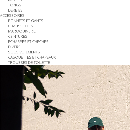
TONGS
DERBIES
ACCESSOIRES
BONNETS ET GANTS
CHAUSSETTES
MAROQUINERIE
CEINTURES
ECHARPES ET CHECHES
DIVERS
SOUS VETEMENTS
CASQUETTES ET CHAPEAUX
TROUSSES DE TOILETTE