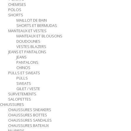
CHEMISES
POLOS
SHORTS
MAILLOT DE BAIN
SHORTS ET BERMUDAS
MANTEAUX ET VESTES
MANTEAUX ET BLOUSONS
DOUDOUNES
VESTES BLAZERS
JEANS ET PANTALONS
JEANS
PANTALONS
CHINOS
PULLS ET SWEATS
PULLS
SWEATS
GILET / VESTE
SURVETEMENTS
SALOPETTES
CHAUSSURES
CHAUSSURES SNEAKERS
CHAUSSURES BOTTES
CHAUSSURES SANDALES
CHAUSSURES BATEAUX
NU PIEDS