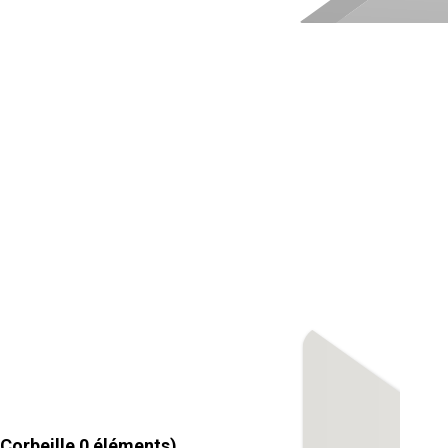
Corbeille
0
éléments)