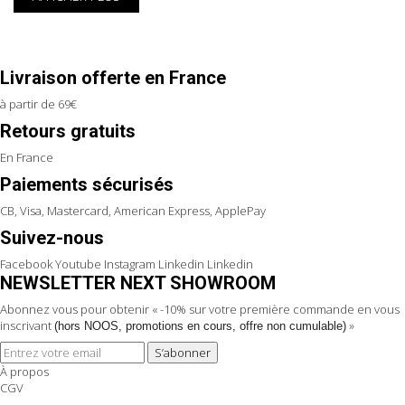
Livraison offerte en France
à partir de 69€
Retours gratuits
En France
Paiements sécurisés
CB, Visa, Mastercard, American Express, ApplePay
Suivez-nous
Facebook
Youtube
Instagram
Linkedin
Linkedin
NEWSLETTER NEXT SHOWROOM
Abonnez vous pour obtenir « -10% sur votre première commande en vous
inscrivant
»
(hors NOOS, promotions en cours, offre non cumulable)
S’abonner
À propos
CGV