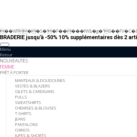
��WF��S�'�F�����fW&�g�"6��FV�C�&
BRADERIE jusqu'à -50% 10% supplémentaires dès 2 arti
Menu
Retour
NOUVEAUTES
FEMME
PRÊT À PORTER
MANTEAUX & DOUDOUNES
VESTES & BLAZERS
GILETS & CARDIGANS
PULLS
SWEATSHIRTS
CHEMISES & BLOUSES
T-SHIRTS
JEANS
PANTALONS
CHINOS
JUPES & SHORTS