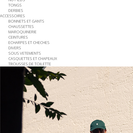
TONGS
DERBIES
ACCESSOIRES
BONNETS ET GANTS
CHAUSSETTES
MAROQUINERIE
CEINTURES
ECHARPES ET CHECHES
DIVERS
SOUS VETEMENTS
CASQUETTES ET CHAPEAUX
TROUSSES DE TOILETTE