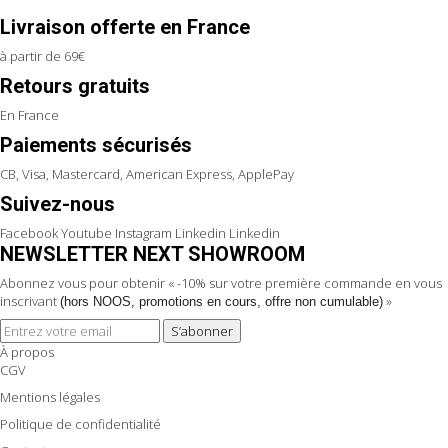
Livraison offerte en France
à partir de 69€
Retours gratuits
En France
Paiements sécurisés
CB, Visa, Mastercard, American Express, ApplePay
Suivez-nous
Facebook
Youtube
Instagram
Linkedin
Linkedin
NEWSLETTER NEXT SHOWROOM
Abonnez vous pour obtenir « -10% sur votre première commande en vous
inscrivant
»
(hors NOOS, promotions en cours, offre non cumulable)
S’abonner
À propos
CGV
Mentions légales
Politique de confidentialité