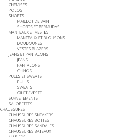
CHEMISES
POLOS
SHORTS
MAILLOT DE BAIN
SHORTS ET BERMUDAS
MANTEAUX ET VESTES
MANTEAUX ET BLOUSONS
DOUDOUNES
VESTES BLAZERS
JEANS ET PANTALONS
JEANS
PANTALONS
CHINOS
PULLS ET SWEATS
PULLS
SWEATS
GILET / VESTE
SURVETEMENTS
SALOPETTES
CHAUSSURES
CHAUSSURES SNEAKERS
CHAUSSURES BOTTES
CHAUSSURES SANDALES
CHAUSSURES BATEAUX
NU PIEDS