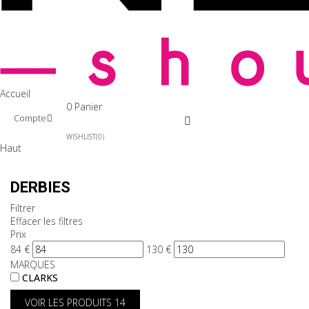
Accueil
0
Panier
Compte
WISHLIST
0
Haut
DERBIES
Filtrer
Effacer les filtres
Prix
84
€
130
€
MARQUES
CLARKS
VOIR LES PRODUITS
14