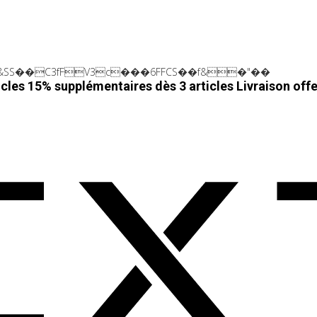
SS��C3fFV3c���6FFCS��f&�"��
cles 15% supplémentaires dès 3 articles
Livraison off