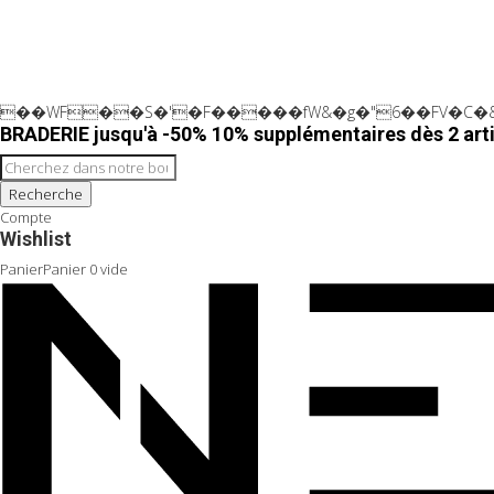
��WF��S�'�F�����fW&�g�"6��FV�C�&
BRADERIE jusqu'à -50% 10% supplémentaires dès 2 arti
Recherche
Compte
Wishlist
Panier
Panier
0
vide