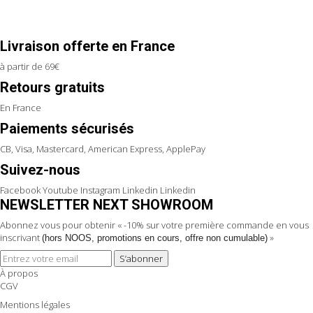
Livraison offerte en France
à partir de 69€
Retours gratuits
En France
Paiements sécurisés
CB, Visa, Mastercard, American Express, ApplePay
Suivez-nous
Facebook
Youtube
Instagram
Linkedin
Linkedin
NEWSLETTER NEXT SHOWROOM
Abonnez vous pour obtenir « -10% sur votre première commande en vous
inscrivant
»
(hors NOOS, promotions en cours, offre non cumulable)
S’abonner
À propos
CGV
Mentions légales
Politique de confidentialité