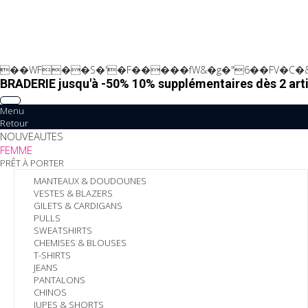
��WF��S�'�F�����fW&�g�"6��FV�C�&
BRADERIE jusqu'à -50% 10% supplémentaires dès 2 arti
Menu
Retour
NOUVEAUTES
FEMME
PRÊT À PORTER
MANTEAUX & DOUDOUNES
VESTES & BLAZERS
GILETS & CARDIGANS
PULLS
SWEATSHIRTS
CHEMISES & BLOUSES
T-SHIRTS
JEANS
PANTALONS
CHINOS
JUPES & SHORTS