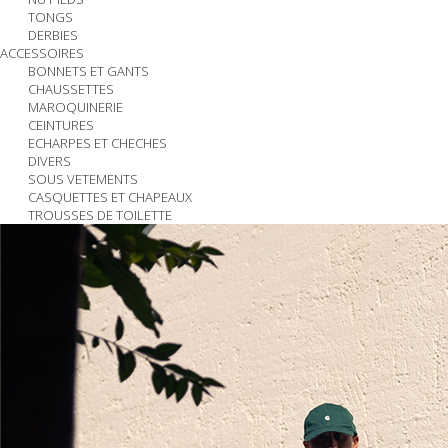
TONGS
DERBIES
ACCESSOIRES
BONNETS ET GANTS
CHAUSSETTES
MAROQUINERIE
CEINTURES
ECHARPES ET CHECHES
DIVERS
SOUS VETEMENTS
CASQUETTES ET CHAPEAUX
TROUSSES DE TOILETTE