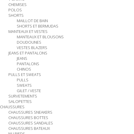
CHEMISES
POLOS
SHORTS
MAILLOT DE BAIN
SHORTS ET BERMUDAS
MANTEAUX ET VESTES
MANTEAUX ET BLOUSONS
DOUDOUNES
VESTES BLAZERS
JEANS ET PANTALONS
JEANS
PANTALONS
CHINOS
PULLS ET SWEATS
PULLS
SWEATS
GILET / VESTE
SURVETEMENTS
SALOPETTES
CHAUSSURES
CHAUSSURES SNEAKERS
CHAUSSURES BOTTES
CHAUSSURES SANDALES
CHAUSSURES BATEAUX
NU PIEDS