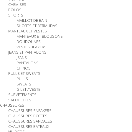
CHEMISES
POLOS
SHORTS
MAILLOT DE BAIN
SHORTS ET BERMUDAS
MANTEAUX ET VESTES
MANTEAUX ET BLOUSONS
DOUDOUNES
VESTES BLAZERS
JEANS ET PANTALONS
JEANS
PANTALONS
CHINOS
PULLS ET SWEATS
PULLS
SWEATS
GILET / VESTE
SURVETEMENTS
SALOPETTES
CHAUSSURES
CHAUSSURES SNEAKERS
CHAUSSURES BOTTES
CHAUSSURES SANDALES
CHAUSSURES BATEAUX
NU PIEDS