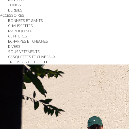
TONGS
DERBIES
ACCESSOIRES
BONNETS ET GANTS
CHAUSSETTES
MAROQUINERIE
CEINTURES
ECHARPES ET CHECHES
DIVERS
SOUS VETEMENTS
CASQUETTES ET CHAPEAUX
TROUSSES DE TOILETTE