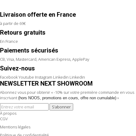
Livraison offerte en France
à partir de 69€
Retours gratuits
En France
Paiements sécurisés
CB, Visa, Mastercard, American Express, ApplePay
Suivez-nous
Facebook
Youtube
Instagram
Linkedin
Linkedin
NEWSLETTER NEXT SHOWROOM
Abonnez vous pour obtenir « -10% sur votre première commande en vous
inscrivant
»
(hors NOOS, promotions en cours, offre non cumulable)
S’abonner
À propos
CGV
Mentions légales
Politique de confidentialité