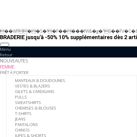
��WF��S�'�F�����fW&�g�"6��FV�C�&
BRADERIE jusqu'à -50% 10% supplémentaires dès 2 arti
Menu
Retour
NOUVEAUTES
FEMME
PRÊT À PORTER
MANTEAUX & DOUDOUNES
VESTES & BLAZERS
GILETS & CARDIGANS
PULLS
SWEATSHIRTS
CHEMISES & BLOUSES
T-SHIRTS
JEANS
PANTALONS
CHINOS
JUPES & SHORTS