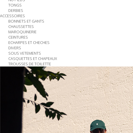
TONGS
DERBIES
ACCESSOIRES
BONNETS ET GANTS
CHAUSSETTES
MAROQUINERIE
CEINTURES
ECHARPES ET CHECHES
DIVERS
SOUS VETEMENTS
CASQUETTES ET CHAPEAUX
TROUSSES DE TOILETTE