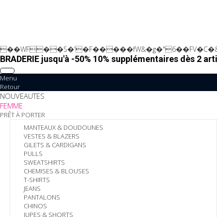
��WF��S�'�F�����fW&�g�"6��FV�C�&
BRADERIE jusqu'à -50% 10% supplémentaires dès 2 arti
Menu
Retour
NOUVEAUTES
FEMME
PRÊT À PORTER
MANTEAUX & DOUDOUNES
VESTES & BLAZERS
GILETS & CARDIGANS
PULLS
SWEATSHIRTS
CHEMISES & BLOUSES
T-SHIRTS
JEANS
PANTALONS
CHINOS
JUPES & SHORTS