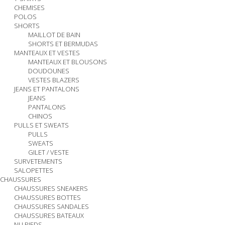
CHEMISES
POLOS
SHORTS
MAILLOT DE BAIN
SHORTS ET BERMUDAS
MANTEAUX ET VESTES
MANTEAUX ET BLOUSONS
DOUDOUNES
VESTES BLAZERS
JEANS ET PANTALONS
JEANS
PANTALONS
CHINOS
PULLS ET SWEATS
PULLS
SWEATS
GILET / VESTE
SURVETEMENTS
SALOPETTES
CHAUSSURES
CHAUSSURES SNEAKERS
CHAUSSURES BOTTES
CHAUSSURES SANDALES
CHAUSSURES BATEAUX
NU PIEDS