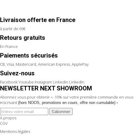
Livraison offerte en France
à partir de 69€
Retours gratuits
En France
Paiements sécurisés
CB, Visa, Mastercard, American Express, ApplePay
Suivez-nous
Facebook
Youtube
Instagram
Linkedin
Linkedin
NEWSLETTER NEXT SHOWROOM
Abonnez vous pour obtenir « -10% sur votre première commande en vous
inscrivant
»
(hors NOOS, promotions en cours, offre non cumulable)
S’abonner
À propos
CGV
Mentions légales
Politique de confidentialité