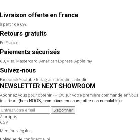
Livraison offerte en France
à partir de 69€
Retours gratuits
En France
Paiements sécurisés
CB, Visa, Mastercard, American Express, ApplePay
Suivez-nous
Facebook
Youtube
Instagram
Linkedin
Linkedin
NEWSLETTER NEXT SHOWROOM
Abonnez vous pour obtenir « -10% sur votre première commande en vous
inscrivant
»
(hors NOOS, promotions en cours, offre non cumulable)
S’abonner
À propos
CGV
Mentions légales
Politique de confidentialité