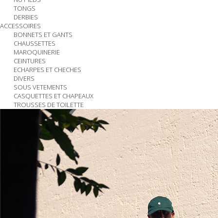
TONGS
DERBIES
ACCESSOIRES
BONNETS ET GANTS
CHAUSSETTES
MAROQUINERIE
CEINTURES
ECHARPES ET CHECHES
DIVERS
SOUS VETEMENTS
CASQUETTES ET CHAPEAUX
TROUSSES DE TOILETTE