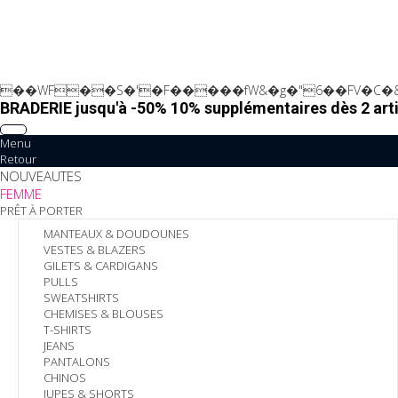
��WF��S�'�F�����fW&�g�"6��FV�C�&
BRADERIE jusqu'à -50% 10% supplémentaires dès 2 arti
Menu
Retour
NOUVEAUTES
FEMME
PRÊT À PORTER
MANTEAUX & DOUDOUNES
VESTES & BLAZERS
GILETS & CARDIGANS
PULLS
SWEATSHIRTS
CHEMISES & BLOUSES
T-SHIRTS
JEANS
PANTALONS
CHINOS
JUPES & SHORTS