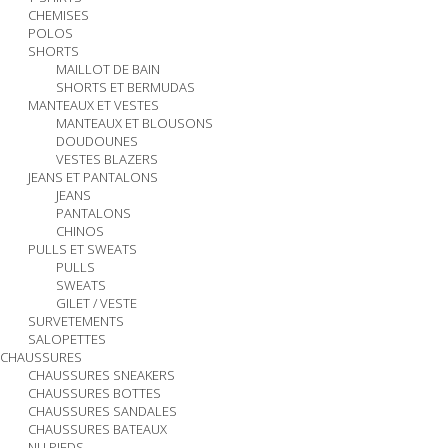
CHEMISES
POLOS
SHORTS
MAILLOT DE BAIN
SHORTS ET BERMUDAS
MANTEAUX ET VESTES
MANTEAUX ET BLOUSONS
DOUDOUNES
VESTES BLAZERS
JEANS ET PANTALONS
JEANS
PANTALONS
CHINOS
PULLS ET SWEATS
PULLS
SWEATS
GILET / VESTE
SURVETEMENTS
SALOPETTES
CHAUSSURES
CHAUSSURES SNEAKERS
CHAUSSURES BOTTES
CHAUSSURES SANDALES
CHAUSSURES BATEAUX
NU PIEDS