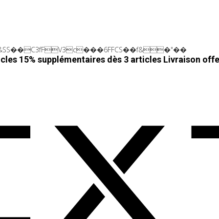
SS��C3fFV3c���6FFCS��f&�"��
cles 15% supplémentaires dès 3 articles
Livraison off