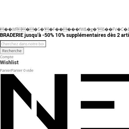
��WF��S�'�F�����fW&�g�"6��FV�C�&
BRADERIE jusqu'à -50% 10% supplémentaires dès 2 arti
Recherche
Compte
Wishlist
Panier
Panier
0
vide